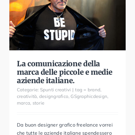
La comunicazione della
marca delle piccole e medie
aziende italiane.
La comunicazione della
marca delle piccole e medie
aziende italiane.
Categorie:
Spunti creativi
|
tag =
brand
,
creatività
,
designgrafico
,
GSgraphicdesign
,
marca
,
storie
Da buon designer grafico freelance vorrei
che tutte le aziende italiane spendessero