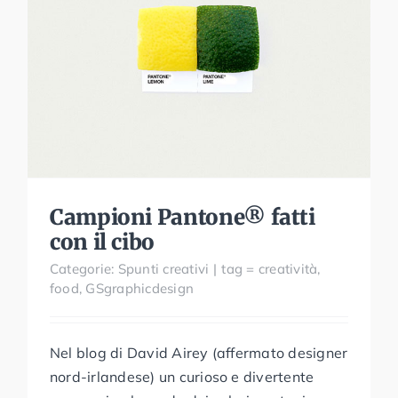
Campioni Pantone® fatti
con il cibo
Campioni Pantone® fatti
con il cibo
Categorie:
Spunti creativi
|
tag =
creatività
,
food
,
GSgraphicdesign
Nel blog di David Airey (affermato designer
nord-irlandese) un curioso e divertente