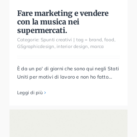
Fare marketing e vendere
con la musica nei
supermercati.
Categorie:
Spunti creativi
|
tag =
brand
,
food
,
GSgraphicdesign
,
interior design
,
marca
È da un po' di giorni che sono qui negli Stati
Uniti per motivi di lavoro e non ho fatto...
Leggi di più